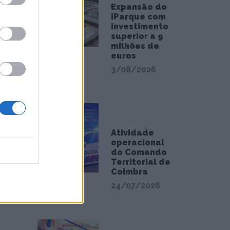
Expansão do
iParque com
investimento
superior a 9
milhões de
romoção
euros
3/08/2026
uais a
Atividade
operacional
do Comando
Territorial de
Coimbra
24/07/2026