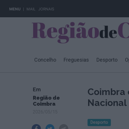
MENU
MAIL
JORNAIS
Concelho
Freguesias
Desporto
O
Em
Coimbra 
Região de
Nacional 
Coimbra
2026/05/15
Desporto