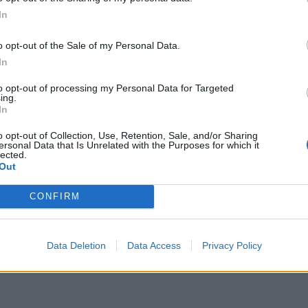
In
Coimbra recebe agora um total de 196 atletas.
o opt-out of the Sale of my Personal Data.
o, esta evolução reflete o crescimento da modalidade no contexto
In
rça o papel de Coimbra e da Associação Académica de Coimbra na p
rio nacional.
to opt-out of processing my Personal Data for Targeted
ing.
In
ca de Coimbra participa na competição com 30 atletas, entre os q
o opt-out of Collection, Use, Retention, Sale, and/or Sharing
mila Rebelo, que recentemente estabeleceu novos máximos de
ersonal Data that Is Unrelated with the Purposes for which it
lected.
g Internacional de Lisboa nas provas de 100 e 200 metros.
Out
CONFIRM
a
Data Deletion
Data Access
Privacy Policy