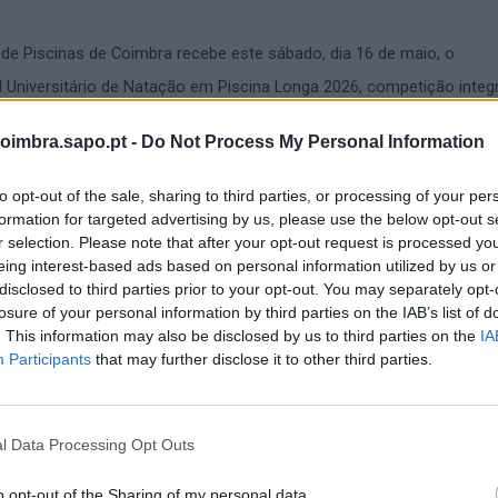
de Piscinas de Coimbra recebe este sábado, dia 16 de maio, o
Universitário de Natação em Piscina Longa 2026, competição integ
ção Académica do Desporto Universitário (FADU) e organizada local
oimbra.sapo.pt -
Do Not Process My Personal Information
émica de Coimbra (AAC), com o apoio da Câmara Municipal de Coi
ntada hoje, dia 14 de maio, em conferência de imprensa realizada 
to opt-out of the sale, sharing to third parties, or processing of your per
formation for targeted advertising by us, please use the below opt-out s
 Piscinas, com a presença do vereador do Desporto da Câmara Mun
r selection. Please note that after your opt-out request is processed y
ino, do presidente da FADU, Diogo Braz, e do presidente da Direção-
eing interest-based ads based on personal information utilized by us or
disclosed to third parties prior to your opt-out. You may separately opt-
losure of your personal information by third parties on the IAB’s list of
. This information may also be disclosed by us to third parties on the
IA
entre as 8h00 e as 20h00 e reúne 196 atletas universitários, em
Participants
that may further disclose it to other third parties.
lubes nacionais, contando ainda com 15 oficiais e delegados inscrit
ista a maior participação dos últimos anos no Campeonato Nacional
l Data Processing Opt Outs
ção em Piscina Longa. Depois de 147 atletas inscritos em 2021/2022
2023, no Porto, 115 em 2023/2024, no Funchal, e 179 em 2024/2025,
o opt-out of the Sharing of my personal data.