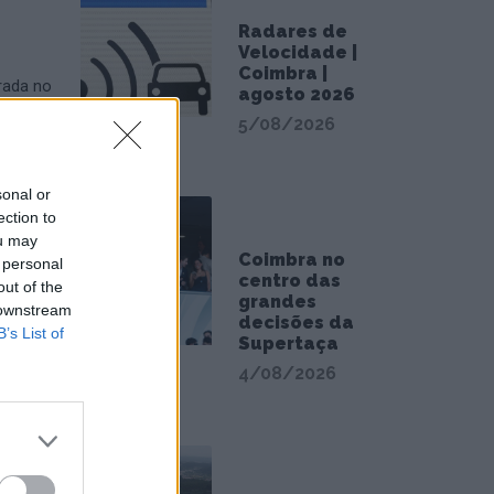
Radares de
Velocidade |
Coimbra |
rada no
agosto 2026
mente
5/08/2026
mbra. A
no
sonal or
ection to
icipal
ou may
Geral da
Coimbra no
 personal
centro das
out of the
grandes
 downstream
decisões da
B’s List of
Supertaça
os.
4/08/2026
, em