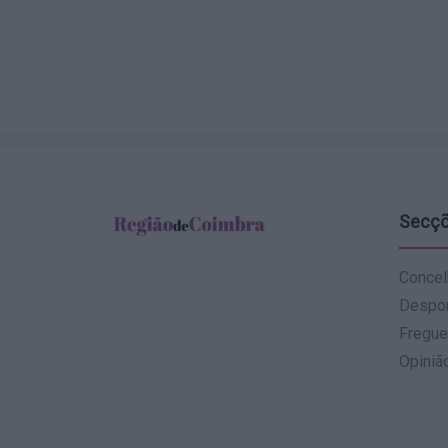
Secç
Concel
Despo
Fregue
Opiniã