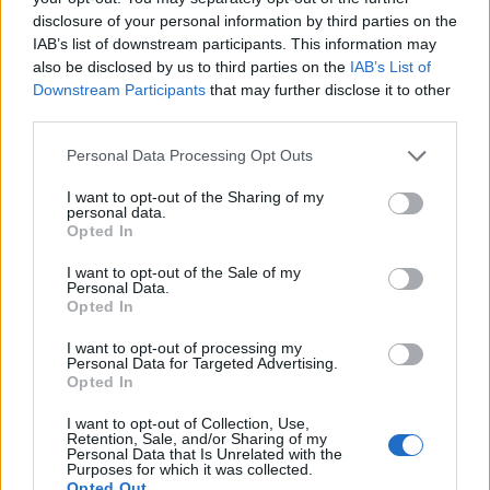
disclosure of your personal information by third parties on the
Minutos de Leitura
IAB’s list of downstream participants. This information may
also be disclosed by us to third parties on the
IAB’s List of
Downstream Participants
that may further disclose it to other
Orfeu Negro
third parties.
Orfeu Negro – Orfeu Mini
Personal Data Processing Opt Outs
Pato Lógico
I want to opt-out of the Sharing of my
personal data.
Opted In
Penguin Books
I want to opt-out of the Sale of my
Personal Data.
Pingo Doce
Opted In
Planeta
I want to opt-out of processing my
Personal Data for Targeted Advertising.
Opted In
Porto Editora
I want to opt-out of Collection, Use,
Retention, Sale, and/or Sharing of my
Rota do Livro -Edições Toth
Personal Data that Is Unrelated with the
Purposes for which it was collected.
Opted Out