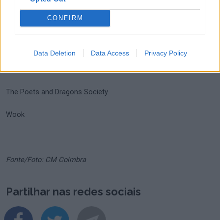
Saída de Emergência
CONFIRM
Saudade Distribuidora
Shantarin Editora
Data Deletion
Data Access
Privacy Policy
Sílvio Passos Alfarrabista
The Poets and Dragons Society
Wook
Fonte/Foto: CM Coimbra
Partilhar nas redes sociais