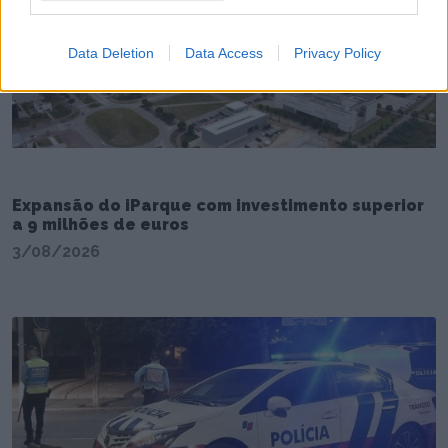
Data Deletion
Data Access
Privacy Policy
Expansão do iParque com investimento superior
a 9 milhões de euros
3/08/2026