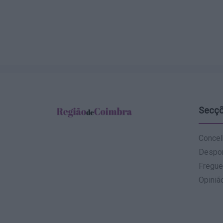
Secç
Concel
Despo
Fregue
Opiniã