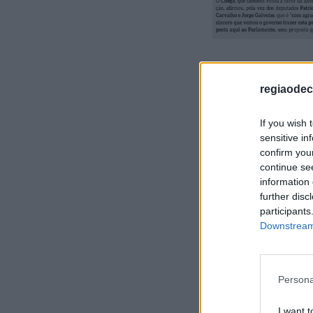
regiaodec
If you wish 
sensitive in
confirm you
continue se
information 
further disc
participants
Downstream 
Persona
I want t