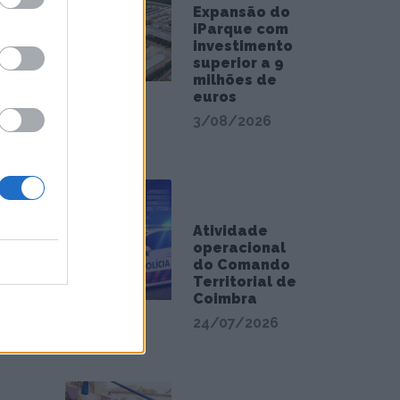
Expansão do
iParque com
investimento
superior a 9
milhões de
euros
3/08/2026
Atividade
operacional
do Comando
Territorial de
Coimbra
24/07/2026