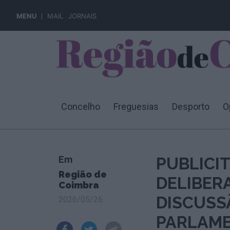
MENU
MAIL
JORNAIS
Concelho
Freguesias
Desporto
O
Em
PUBLICI
Região de
DELIBER
Coimbra
DISCUSS
2026/05/26
PARLAM