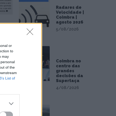
Radares de
Velocidade |
Coimbra |
agosto 2026
5/08/2026
sonal or
ection to
ou may
Coimbra no
 personal
centro das
out of the
grandes
 downstream
decisões da
B’s List of
Supertaça
4/08/2026