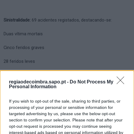
Sinistralidade:
69 acidentes registados, destacando-se:
Duas vítima mortais
Cinco feridos graves
28 feridos leves
regiaodecoimbra.sapo.pt -
Do Not Process My
Fiscalização Geral:
15 autos de contraordenação:
Personal Information
Oito no âmbito da legislação policial
If you wish to opt-out of the sale, sharing to third parties, or
processing of your personal or sensitive information for
Sete no âmbito da legislação da proteção da natureza e do
targeted advertising by us, please use the below opt-out
section to confirm your selection. Please note that after your
ambiente
opt-out request is processed you may continue seeing
interest-based ads based on personal information utilized by