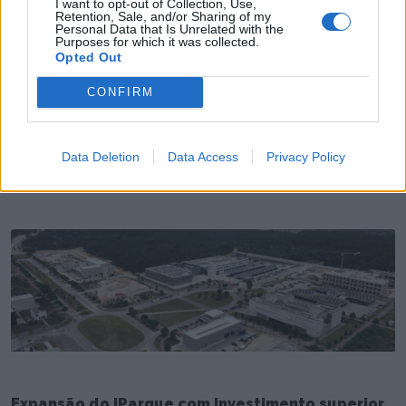
I want to opt-out of Collection, Use,
Retention, Sale, and/or Sharing of my
Personal Data that Is Unrelated with the
Purposes for which it was collected.
Opted Out
CONFIRM
Coimbra no centro das grandes decisões da
Supertaça
Data Deletion
Data Access
Privacy Policy
4/08/2026
Expansão do iParque com investimento superior