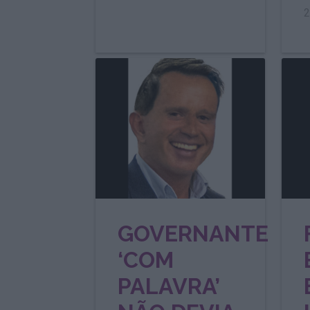
2
GOVERNANTE
‘COM
PALAVRA’