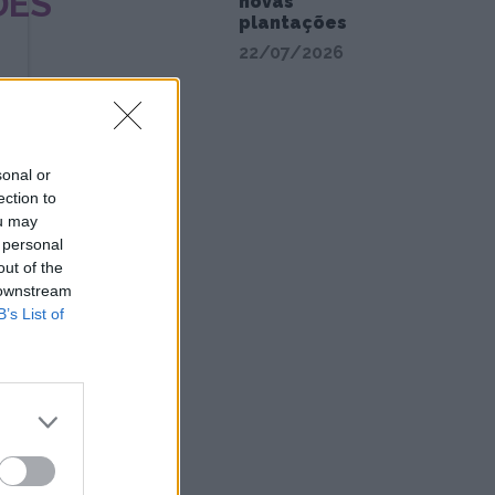
DES’
novas
plantações
22/07/2026
sonal or
ection to
ou may
 personal
out of the
 downstream
B’s List of