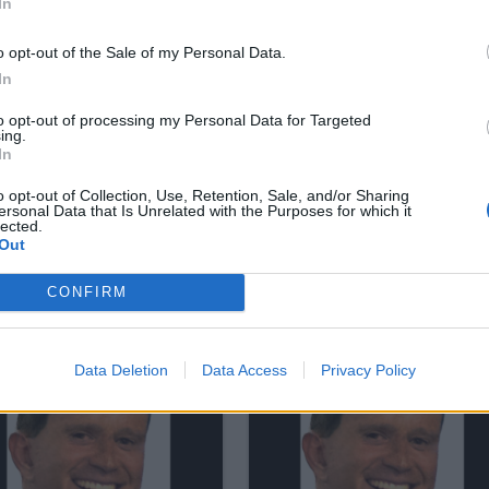
In
VOTAR,
VAMOS
o opt-out of the Sale of my Personal Data.
CONHECEMOS
RISCAR OS
In
CADA
MANUAIS?
to opt-out of processing my Personal Data for Targeted
ing.
ROSTO
30/09/2025
In
/10/2025
o opt-out of Collection, Use, Retention, Sale, and/or Sharing
ersonal Data that Is Unrelated with the Purposes for which it
lected.
Out
CONFIRM
Data Deletion
Data Access
Privacy Policy