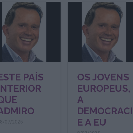
ESTE PAÍS
OS JOVENS
INTERIOR
EUROPEUS,
QUE
A
ADMIRO
DEMOCRACI
E A EU
8/07/2025