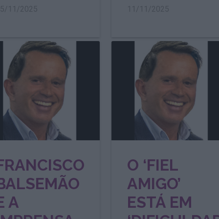
5/11/2025
11/11/2025
FRANCISCO
O ‘FIEL
BALSEMÃO
AMIGO’
E A
ESTÁ EM