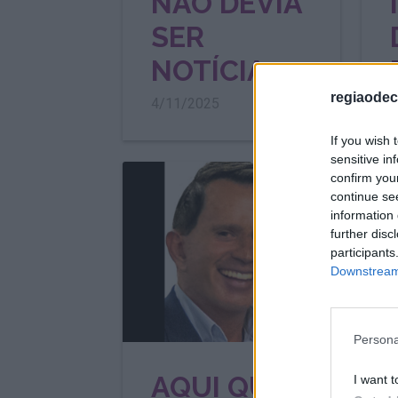
NÃO DEVIA
SER
NOTÍCIA
regiaodec
4/11/2025
2
If you wish 
sensitive in
confirm you
continue se
information 
further disc
participants
Downstream 
Persona
AQUI QUEM
I want t