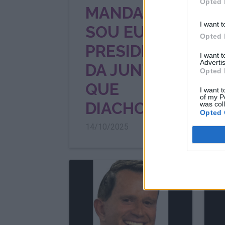
Opted 
MANDA
I want t
SOU EU, O
Opted 
PRESIDENTE
I want 
Advertis
DA JUNTA,
Opted 
QUE
7
I want t
of my P
DIACHO!
was col
Opted 
14/10/2025