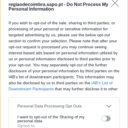
regiaodecoimbra.sapo.pt -
Do Not Process My
Detido homem indiciado por vários roubos e
Personal Information
furtos no distrito de Coimbra
7/08/2026
If you wish to opt-out of the sale, sharing to third parties, or
processing of your personal or sensitive information for
targeted advertising by us, please use the below opt-out
section to confirm your selection. Please note that after your
opt-out request is processed you may continue seeing
interest-based ads based on personal information utilized by
us or personal information disclosed to third parties prior to
your opt-out. You may separately opt-out of the further
disclosure of your personal information by third parties on the
IAB’s list of downstream participants. This information may
also be disclosed by us to third parties on the
IAB’s List of
Downstream Participants
that may further disclose it to other
Encerrado acesso ao estacionamento no Terreiro
third parties.
da Erva
Personal Data Processing Opt Outs
6/08/2026
I want to opt-out of the Sharing of my
personal data.
Opted In