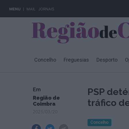
MENU
MAIL
JORNAIS
Concelho
Freguesias
Desporto
O
Em
PSP deté
Região de
tráfico d
Coimbra
2025/03/20
Concelho