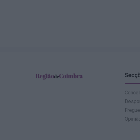
Secç
Concel
Despo
Fregue
Opiniã