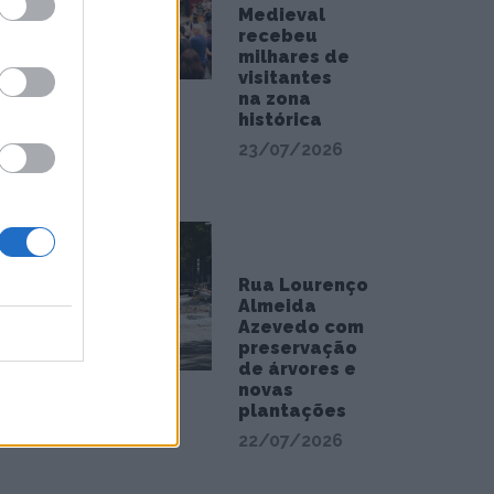
Medieval
recebeu
milhares de
etido
visitantes
na zona
histórica
des
23/07/2026
Rua Lourenço
Almeida
Azevedo com
preservação
de árvores e
novas
plantações
22/07/2026