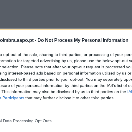
ital de Coimbra efetuou nove detenções, sete ho
oimbra.sapo.pt -
Do Not Process My Personal Information
 relacionadas com tráfico de estupefacientes, furt
iárias, designadamente condução em estado de
to opt-out of the sale, sharing to third parties, or processing of your per
 habilitação legal.
formation for targeted advertising by us, please use the below opt-out s
r selection. Please note that after your opt-out request is processed y
tráfico, foi detido um homem de 31 anos. Tinha na 
eing interest-based ads based on personal information utilized by us or
eio quilograma de haxixe (504,2 gramas).
disclosed to third parties prior to your opt-out. You may separately opt-
losure of your personal information by third parties on the IAB’s list of
detido um homem de 50 anos. A PSP foi acionada ap
. This information may also be disclosed by us to third parties on the
IA
do encontrado a furtar bens de um passageiro no int
Participants
that may further disclose it to other third parties.
o.
m estado de embriaguez, foram detidos quatro ho
l Data Processing Opt Outs
e 32 anos, e duas mulheres, com 25 e 48 anos.
axas de álcool no sangue entre 1,28 e 2,17 grama