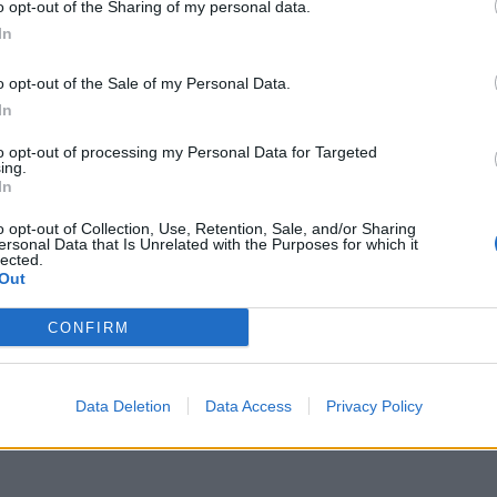
o opt-out of the Sharing of my personal data.
In
 um veículo automóvel sem habilitação legal, foi d
o opt-out of the Sale of my Personal Data.
 anos.
In
orreram, entre os dias 14 e 16 de março, nas cida
to opt-out of processing my Personal Data for Targeted
ing.
gueira da Foz.
In
o opt-out of Collection, Use, Retention, Sale, and/or Sharing
ersonal Data that Is Unrelated with the Purposes for which it
lected.
Out
CONFIRM
Data Deletion
Data Access
Privacy Policy